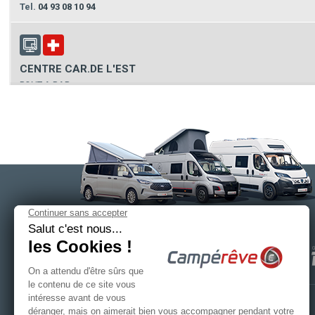
Tel.
04 93 08 10 94
CENTRE CAR.DE L'EST
PONT A BAR
08160 FLIZE
Tel.
03 24 54 51 46
TPL NARBONNE
CASTEL CAMPING CARS NARBONNE
11100 NARBONNE
SAS CAMPÉRÊVE
/ Siège social
Tel.
04 68 42 01 67
414 rue des perrouins - CS 20019
53101 MAYENNE CEDEX
Tél.
+33 (0)2 43 30 30 29
Fax. +33 (0)2 43 30 27 38
SODEV - ESPACE DETENTE