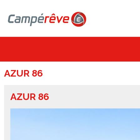
Campereve, Fourgons, véhicules de loisirs
AZUR 86
AZUR 86