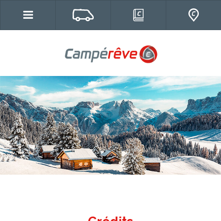
Campereve, Fourgons, véhicules de
loisirs