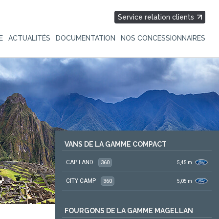
Service relation clients
E
ACTUALITÉS
DOCUMENTATION
NOS CONCESSIONNAIRES
VANS DE LA GAMME COMPACT
CAP LAND
360
5,45
m
CITY CAMP
360
5,05
m
FOURGONS DE LA GAMME MAGELLAN