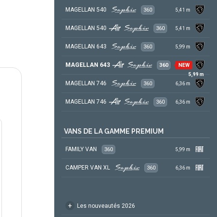
MAGELLAN 540
360
5,41
m
MAGELLAN 540
360
5,41
m
MAGELLAN 643
360
5,99
m
MAGELLAN 643
360
NEW
5,99
m
MAGELLAN 746
360
6,36
m
MAGELLAN 746
360
6,36
m
VANS DE LA GAMME PREMIUM
FAMILY VAN
360
5,99
m
CAMPER VAN XL
360
6,36
m
+
Les nouveautés 2026