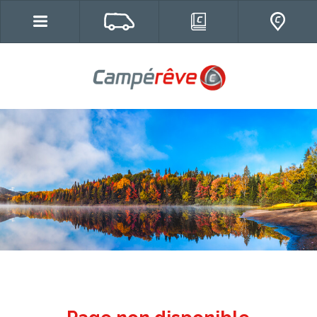
Campereve, Fourgons, véhicules de
loisirs