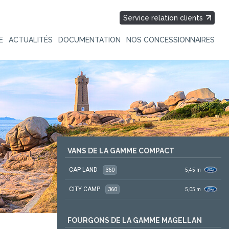
Service relation clients
E
ACTUALITÉS
DOCUMENTATION
NOS CONCESSIONNAIRES
VANS DE LA GAMME COMPACT
CAP LAND
360
5,45
m
CITY CAMP
360
5,05
m
FOURGONS DE LA GAMME MAGELLAN