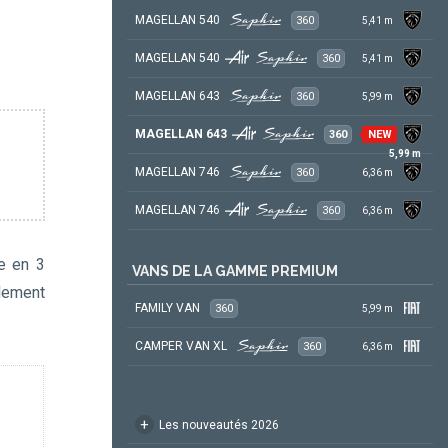
MAGELLAN 540
360
5,41
m
MAGELLAN 540
360
5,41
m
MAGELLAN 643
360
5,99
m
MAGELLAN 643
360
NEW
5,99
m
MAGELLAN 746
360
6,36
m
MAGELLAN 746
360
6,36
m
e en 3
VANS DE LA GAMME PREMIUM
lement
FAMILY VAN
360
5,99
m
CAMPER VAN XL
360
6,36
m
+
Les nouveautés 2026