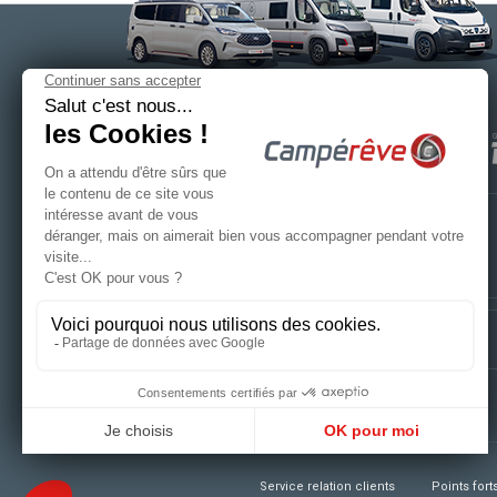
SAS CAMPÉRÊVE
/ Siège social
414 rue des perrouins - CS 20019
53101 MAYENNE CEDEX
Tél.
+33 (0)2 43 30 30 29
Fax. +33 (0)2 43 30 27 38
R.C.S LAVAL 302 279 229 00025
Textes et photos non
contractuels
Service relation clients
Points fort