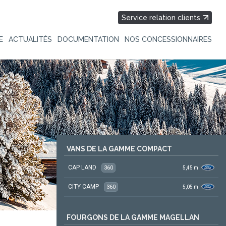
Service relation clients
E
ACTUALITÉS
DOCUMENTATION
NOS CONCESSIONNAIRES
VANS DE LA GAMME COMPACT
CAP LAND
360
5,45
m
CITY CAMP
360
5,05
m
FOURGONS DE LA GAMME MAGELLAN