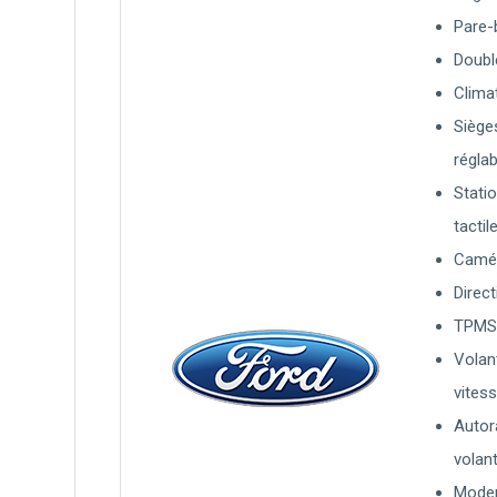
Pare-
Doubl
Clima
Siège
régla
Stati
tactil
Camér
Direct
TPM
Volan
vites
Autor
volan
Mode