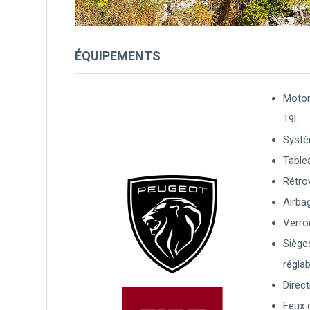
ÉQUIPEMENTS
Motor
19L
Systè
Table
Rétrov
Airba
Verro
Siège
régla
Direct
Feux 