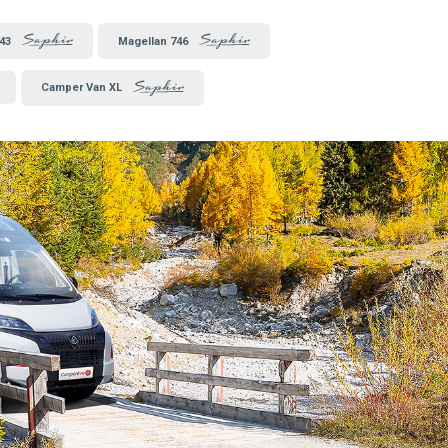
43
Magellan 746
Camper Van XL