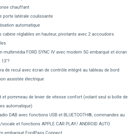
brise chauffant
e porte latérale coulissante
tisation automatique
s cabine réglables en hauteur, pivotants avec 2 accoudoirs
bles
on multimédia FORD SYNC IV avec modem 5G embarqué et écran
e 13'?
a de recul avec écran de contrôle intégré au tableau de bord
ion assistée électrique
S
t et pommeau de levier de vitesse confort (volant seul si boîte de
ses automatique)
adio DAB avec fonctions USB et BLUETOOTH®, commandes au
t/vocale et fonctions APPLE CAR PLAY/ ANDROID AUTO
m embarqué FordPass Connect