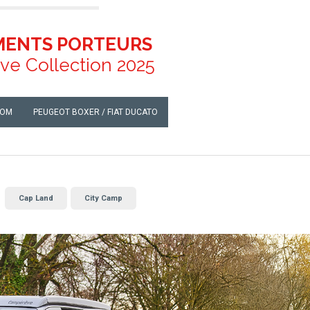
MENTS PORTEURS
e Collection 2025
TOM
PEUGEOT BOXER / FIAT DUCATO
Cap Land
City Camp