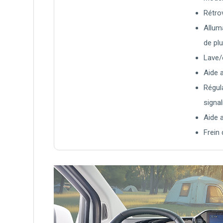
Rétro
Allum
de plu
Lave/
Aide 
Régul
signal
Aide 
Frein