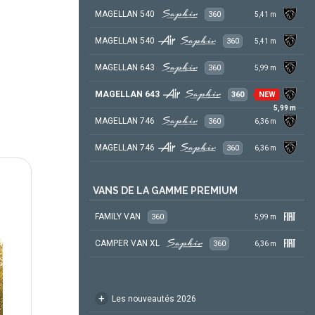
MAGELLAN 540
360
5,41
m
MAGELLAN 540
360
5,41
m
MAGELLAN 643
360
5,99
m
MAGELLAN 643
360
NEW
5,99
m
MAGELLAN 746
360
6,36
m
MAGELLAN 746
360
6,36
m
VANS DE LA GAMME PREMIUM
FAMILY VAN
360
5,99
m
CAMPER VAN XL
360
6,36
m
+
Les nouveautés 2026