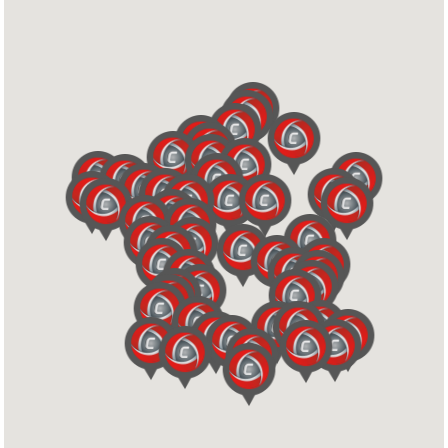
Tel.
03 24 54 51 46
TPL NARBONNE
CASTEL CAMPING CARS NARBONNE
11100 NARBONNE
Tel.
04 68 42 01 67
SODEV - ESPACE DETENTE
RN 368
13170 LES PENNES MIRABEAU
Tel.
04 42 02 86 81
HORIZON CAEN
381, rue de l'Avenir