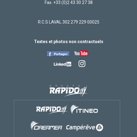
Fax. +33 (0)2 43 30 27 38
BONJOUR CARAVANING 22
Rue des perrières
R.C.S LAVAL 302 279 229 00025
22400 COETMIEUX
Tel.
02 96 51 51 51
Textes et photos non contractuels
PAUTARD LOISIRS
Parc Chrysalide, Route de Ribérac, 1 Rue de la Borderie
24430 Marsac-sur-l'Isle
Tel.
05 53 53 17 97
VALENCE CARAVANE
55, PASSAGE MARC SEGUIN
26600 PONT DE L'ISERE
Tel.
04 75 84 60 67