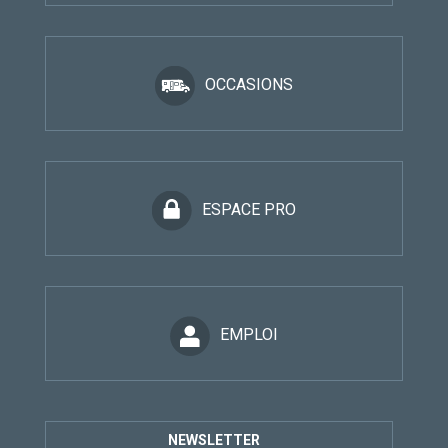
HORIZON EVREUX
OCCASIONS
130 Avenue Aristide Briand
27930 GRAVIGNY
Tel.
0232303235
ESPACE PRO
CAMPING CAR CENTRE FRANCE CHARTRES
Av. de la paix
28300 LEVES
Tel.
0237278084
EMPLOI
QUIMPER CAMPING-CAR
34 ROUTE DE KEROURVOIS
NEWSLETTER