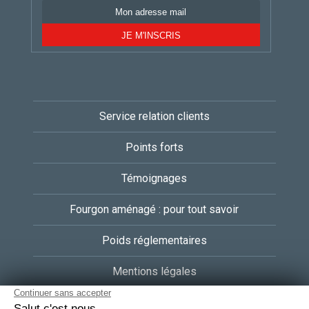
29500 ERGUE GABERIC
Tel.
02 98 59 65 38
PACIFIC LOISIRS
LA CROIX ROUGE
Service relation clients
29600 MORLAIX
Points forts
Témoignages
CEVENNES CARAVANES
401 ROUTE DE MONTPELLIER
Fourgon aménagé : pour tout savoir
30350 CARDET
Tel.
04 66 83 00 35
Poids réglementaires
Mentions légales
TPL SAINT ALBAN
RGPD