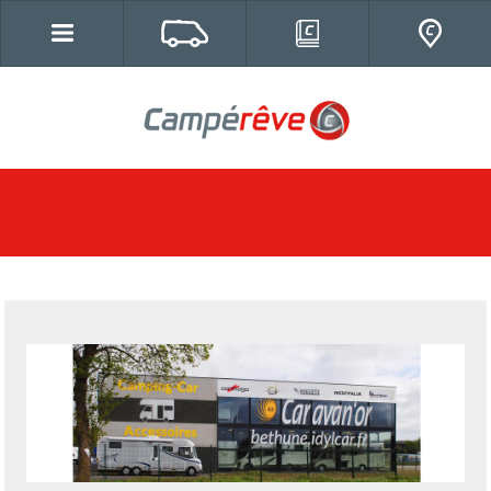
Campereve, Fourgons, véhicules de
loisirs