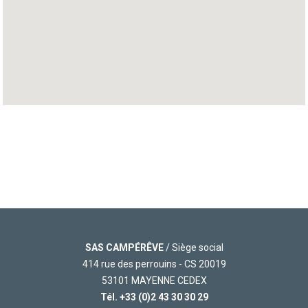
14790 VERSON
Tel.
02.31.26.72.06
HUNYVERS SOYAUX LA CROIX BLANCHE
3 ROUTE LA CROIX BLANCHE
16800 SOYAUX
Tel.
05 45 92 45 97
Ypo Camp C.O.C.V Rochefort
Le Vergeroux Nord
SAS CAMPÉRÊVE
/ Siège social
17300 Rochefort
Tel.
05 46 99 02 64
414 rue des perrouins - CS 20019
53101 MAYENNE CEDEX
Tél.
+33 (0)2 43 30 30 29